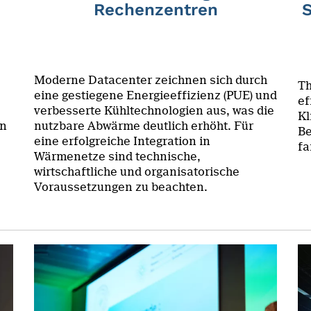
Rechenzentren
S
Moderne Datacenter zeichnen sich durch
Th
eine gestiegene Energieeffizienz (PUE) und
ef
verbesserte Kühltechnologien aus, was die
Kl
in
nutzbare Abwärme deutlich erhöht. Für
Be
eine erfolgreiche Integration in
fa
Wärmenetze sind technische,
wirtschaftliche und organisatorische
Voraussetzungen zu beachten.