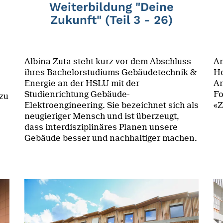
Weiterbildung "Deine
Zukunft" (Teil 3 - 26)
Albina Zuta steht kurz vor dem Abschluss
Am
ihres Bachelorstudiums Gebäudetechnik &
Ho
Energie an der HSLU mit der
Ar
Studienrichtung Gebäude-
Fo
 zu
Elektroengineering. Sie bezeichnet sich als
«Z
neugieriger Mensch und ist überzeugt,
dass interdisziplinäres Planen unsere
Gebäude besser und nachhaltiger machen.