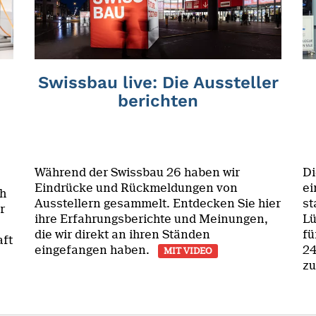
Swissbau live: Die Aussteller
berichten
Während der Swissbau 26 haben wir
Di
Eindrücke und Rückmeldungen von
ei
h
Ausstellern gesammelt. Entdecken Sie hier
st
r
ihre Erfahrungsberichte und Meinungen,
Lü
die wir direkt an ihren Ständen
fü
aft
eingefangen haben.
24
MIT VIDEO
zu