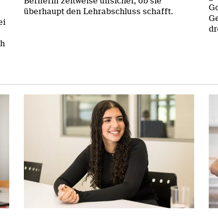
Bernerin zeitweise unsicher, ob sie
Go
überhaupt den Lehrabschluss schafft.
Ge
ei
dr
ch