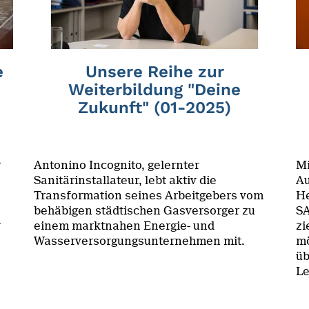
e
Unsere Reihe zur
Weiterbildung "Deine
Zukunft" (01-2025)
n
Antonino Incognito, gelernter
Mi
Sanitärinstallateur, lebt aktiv die
Au
Transformation seines Arbeitgebers vom
He
behäbigen städtischen Gasversorger zu
SA
h
einem marktnahen Energie- und
zi
Wasserversorgungsunternehmen mit.
mö
üb
Le