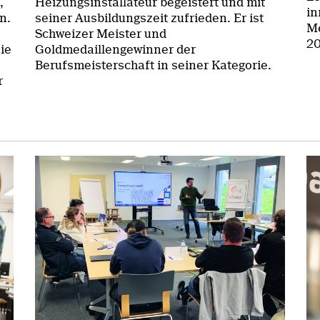
,
Heizungsinstallateur begeistert und mit
in
n.
seiner Ausbildungszeit zufrieden. Er ist
Me
Schweizer Meister und
20
ie
Goldmedaillengewinner der
Berufsmeisterschaft in seiner Kategorie.
r